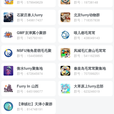
群号：579949629
群号：19738148
石家庄兽人furry
北京furry动物群
群号：549817437
群号：718357838
GMF京津冀小聚群
哏儿都毛茸茸
群号：745793161
群号：438049143
NSFU海角星萌毛毛聚
凤城毛汇唐山毛茸茸
群号：154459895
群号：541162395
衡水furry聚集地
秦皇岛毛茸茸聚集地
群号：672645974
群号：707099251
Furry In 山西
大草原上furry总部
群号：645199077
群号：623246019
【津绒社】天津小聚群
群号：814748191