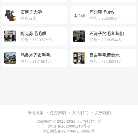
石河子大学
库尔嘞 Furry
兽在石大
群号：869536944
阿克苏毛毛群
石河子的毛茸茸们
群号：561372596
群号：823835445
乌鲁木齐市毛毛
昌吉毛毛聚集地
群号：312159194
群号：731353817
申请展示
免责声明
加入我们
关于我们
Copyright © 2025-2026 ·
Furry社群汇总
津ICP备2026000218号-3
津公网安备12010402002428号