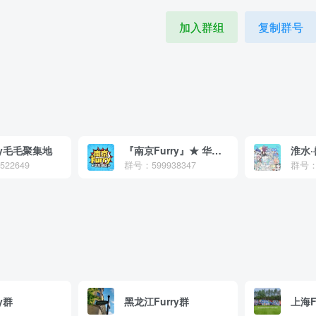
加入群组
复制群号
ry毛毛聚集地
『南京Furry』★ 华东地区
淮水·
22649
群号：599938347
群号：3
y群
黑龙江Furry群
上海F