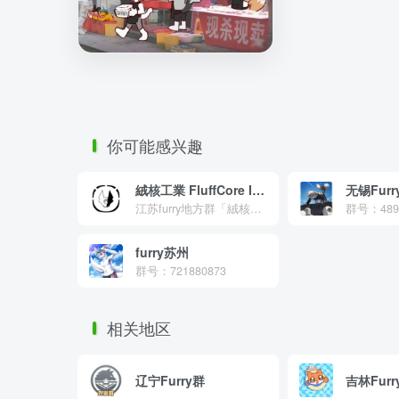
你可能感兴趣
絨核工業 FluffCore Industry
无锡Fur
江苏furry地方群「絨核工業 FluffCore Industry」，汇聚本地福瑞同好，整合社群资源，帮助小伙伴找到组织，参与地区兽圈交流与线下小聚
群号：4895
furry苏州
群号：721880873
相关地区
辽宁Furry群
吉林Furr