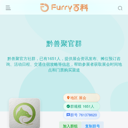
黔兽聚官群
黔兽聚官方社群，已有1651人，提供展会资讯发布、摊位预订咨
询、活动日程、交通住宿攻略等信息，帮助参展者获取展会时间地
点和门票购买渠道
地区 展会
群规模 1651人
群号 761378620
加入群组
复制群号