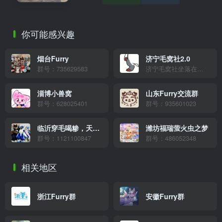
你可能感兴趣
烟台Furry
济宁毛窝社2.0
群号：735629583
济宁毛窝社坐落在历史悠久、风景秀丽的济宁，是根植于济宁本地，辐射周边地区的温馨福瑞文化交流社群，为成员们提供丰富的交流话题与精彩的聚会活动信息。古运河畔，孔孟之乡，以一颗开放包容的心，热切期待每一位小动物的到来，共同在这片充满文化底蕴与自然风光的土地上，编织属于我们的温馨记忆。
淄博小兽窝
山东Furry交流群
群号：628025401
群号：935601023
临沂穿毛喝糁，天国直达
潍坊福瑞萤火虫之梦
群号：1121100847
群号：486052348
相关地区
浙江Furry群
安徽Furry群