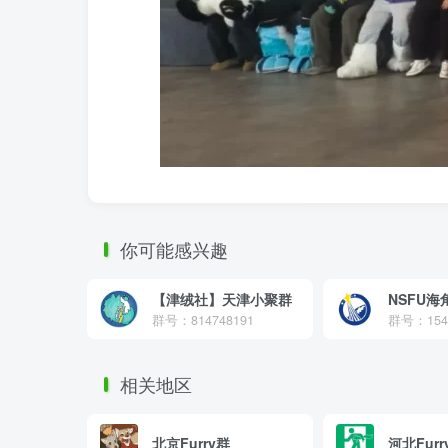
你可能感兴趣
【津绒社】天津小聚群
NSFU
群号：814748191
群号：1544
相关地区
北京Furry群
河北Furr