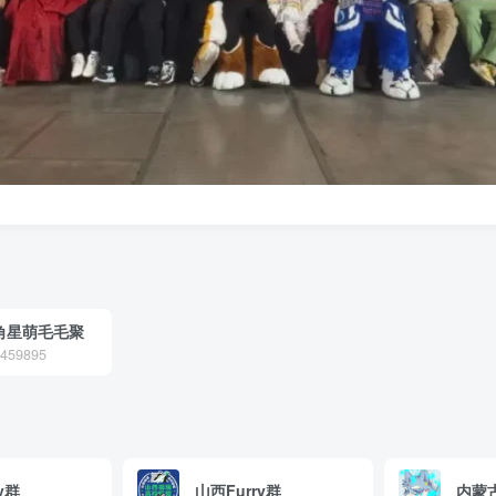
海角星萌毛毛聚
59895
y群
山西Furry群
内蒙古