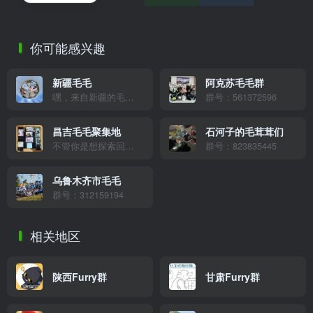
你可能感兴趣
新疆毛毛
阿克苏毛毛群
嘿，来自新疆的毛球们、来新疆撒欢的兽圈伙伴！这里有在天山脚下打滚、在草原风里晃尾巴的同好～不管你是土生土长的新疆崽，还是来打卡雪山湖泊的旅行者，都能在这里唠毛毛、分享新疆美食美景！快加入我们，一起在这片热情土地上贴贴～
群号：561372596
昌吉毛毛聚集地
石河子的毛茸茸们
不管你是想探索回民小吃街的地道风味，打卡头屯河景观带的风光，还是想逛新汇嘉解锁年轻人的潮流玩法，都欢迎来这儿唠嗑贴贴！我们可以在人民公园晒着太阳撸毛，也能一起逛吃逛玩嗨不停。这里是所有爱昌吉、爱毛茸茸的伙伴的快乐窝，不管是本地常驻还是远道而来，加入就是一家人～
群号：823835445
乌鲁木齐市毛毛
群号：312159194
相关地区
陕西Furry群
甘肃Furry群